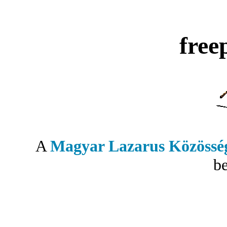
free
A
Magyar Lazarus Közössé
be